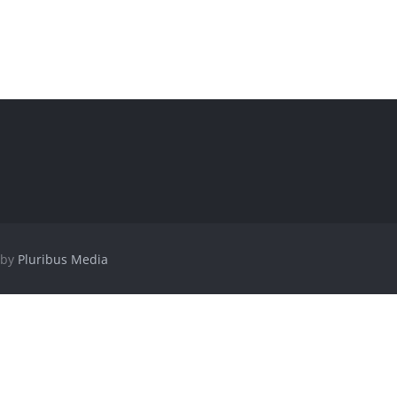
 by
Pluribus Media