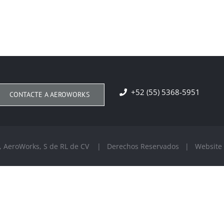
+52 (55) 5368-5951
CONTACTE A AEROWORKS
 , AeroWorks, S de RL de CV | Derechos Reservados | Website