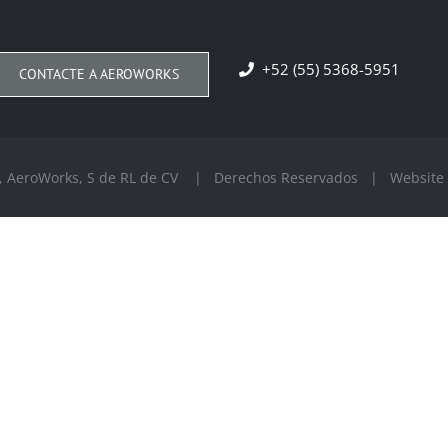
+52 (55) 5368-5951
CONTACTE A AEROWORKS
 , AeroWorks, S de RL de CV | Derechos Reservados | Website